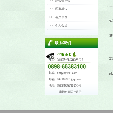
>>
副会长单位
>>
理事单位
>>
会员单位
知
>>
个人会员
重
联系我们
定
邮箱 : hnfjyl@163.com
或
邮箱 : 942187981@qq.com
地址 : 海口市海府路56号
华锦名都C-405房