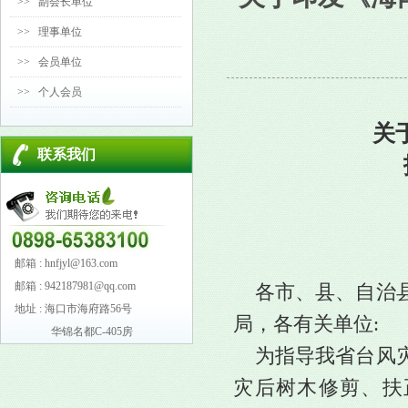
>>
副会长单位
>>
理事单位
>>
会员单位
>>
个人会员
关
联系我们
邮箱 : hnfjyl@163.com
邮箱 : 942187981@qq.com
各市、县、自治
地址 : 海口市海府路56号
局，各有关单位:
华锦名都C-405房
为指导我省台风
灾后树木修剪、扶